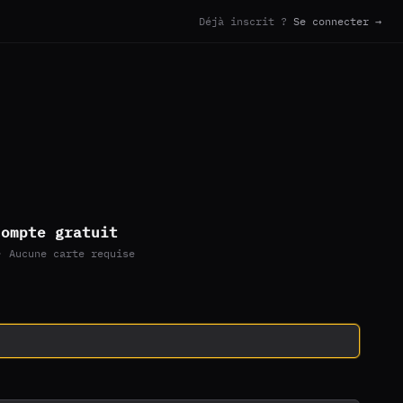
Déjà inscrit ?
Se connecter →
compte gratuit
· Aucune carte requise