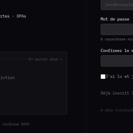
rtes · OPAs
Mot de passe
8 caractères mi
Confirmer le 
En savoir plus →
J'ai lu et 
viction
Déjà inscrit 
© 2026 Insider
 Conforme RGPD