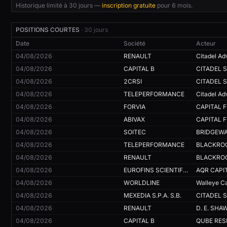
Historique limité à 30 jours —
inscription gratuite
pour 6 mois.
06/08/2026
TELEPERFORMANCE
Miranda COLLA
POSITIONS COURTES
· 30 jours
Date
Société
Acteur
04/08/2026
RENAULT
Citadel Ad
04/08/2026
CAPITAL B
04/08/2026
2CRSI
04/08/2026
TELEPERFORMANCE
Citadel Ad
04/08/2026
FORVIA
04/08/2026
ABIVAX
04/08/2026
SOITEC
04/08/2026
TELEPERFORMANCE
04/08/2026
RENAULT
04/08/2026
EUROFINS SCIENTIFIC SE
04/08/2026
WORLDLINE
Walleye Ca
04/08/2026
MEXEDIA S.P.A. S.B.
04/08/2026
RENAULT
04/08/2026
CAPITAL B