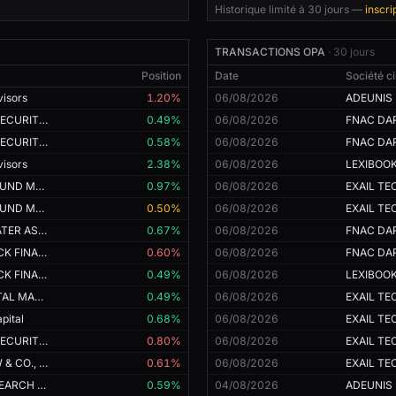
Historique limité à 30 jours —
inscri
RD
281,08 K€
TRANSACTIONS OPA
· 30 jours
Position
Date
Société ci
visors
1.20%
06/08/2026
ADEUNIS
CITADEL SECURITIES (EUROPE) LIMITED
0.49%
06/08/2026
FNAC DA
CITADEL SECURITIES (EUROPE) LIMITED
0.58%
06/08/2026
FNAC DA
visors
2.38%
06/08/2026
LEXIBOO
CAPITAL FUND MANAGEMENT
0.97%
06/08/2026
EXAIL T
CAPITAL FUND MANAGEMENT
0.50%
06/08/2026
EXAIL T
BRIDGEWATER ASSOCIATES,
0.67%
06/08/2026
FNAC DA
BLACKROCK FINANCIAL MANAGEMENT INC.
0.60%
06/08/2026
FNAC DA
BLACKROCK FINANCIAL MANAGEMENT INC.
0.49%
06/08/2026
LEXIBOO
AQR CAPITAL MANAGEMENT,
0.49%
06/08/2026
EXAIL T
pital
0.68%
06/08/2026
EXAIL T
CITADEL SECURITIES (EUROPE) LIMITED
0.80%
06/08/2026
EXAIL T
D. E. SHAW & CO., L.P.
0.61%
06/08/2026
EXAIL T
QUBE RESEARCH & TECHNOLOGIES LIMITED
0.59%
04/08/2026
ADEUNIS