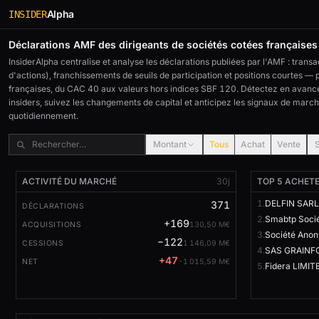
Alpha
INSIDER
Déclarations AMF des dirigeants de sociétés cotées françaises
InsiderAlpha centralise et analyse les déclarations publiées par l'AMF : transa
d'actions), franchissements de seuils de participation et positions courtes —
françaises, du CAC 40 aux valeurs hors indices SBF 120. Détectez en avance
insiders, suivez les changements de capital et anticipez les signaux de marc
quotidiennement.
Montant
Tous
Achat
Vente
ACTIVITÉ DU MARCHÉ
30j
TOP 5 ACHET
1.
371
DÉCLARATIONS
2.
+169
ACQUISITIONS
130,50 M€
3.
Société Ano
−122
CESSIONS
1 146,09 M€
4.
SAS GRAINF
+47
NET
-1 015,59 M€
5.
Fidera LIMIT