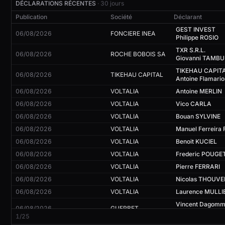
DÉCLARATIONS RÉCENTES
· 30 jours
Publication
Société
Déclarant
GEST INVEST
06/08/2026
FONCIERE INEA
Philippe ROSIO
TXR S.R.L.
06/08/2026
ROCHE BOBOIS SA
Giovanni TAMBU
06/08/2026
TIKEHAU CAPITAL
06/08/2026
VOLTALIA
Antoine MERLIN
06/08/2026
VOLTALIA
Vico CARLA
06/08/2026
VOLTALIA
Bouan SYLVINE
06/08/2026
VOLTALIA
06/08/2026
VOLTALIA
Benoit KUCIEL
06/08/2026
VOLTALIA
Frederic POUGE
06/08/2026
VOLTALIA
Pierre FERRARI
06/08/2026
VOLTALIA
Nicolas THOUVE
06/08/2026
VOLTALIA
Laurence MULLI
Vincent Dagomm
06/08/2026
GUERBET
CEMBRO CONSU
1/25
06/08/2026
AMUNDI
Baudson VALERI