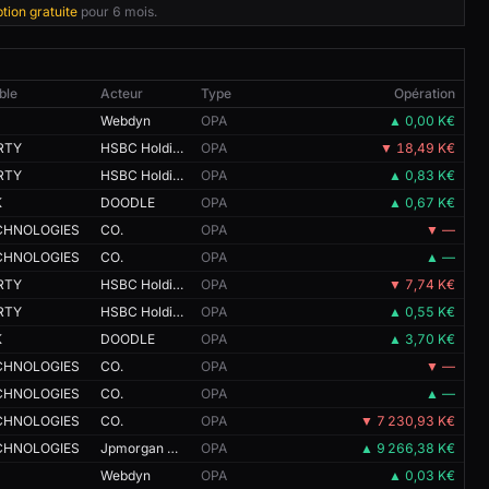
ption gratuite
pour 6 mois.
ble
Acteur
Type
Opération
Webdyn
OPA
▲ 0,00 K€
RTY
HSBC Holdings
OPA
▼ 18,49 K€
RTY
HSBC Holdings
OPA
▲ 0,83 K€
K
DOODLE
OPA
▲ 0,67 K€
ECHNOLOGIES
CO.
OPA
▼ —
ECHNOLOGIES
CO.
OPA
▲ —
RTY
HSBC Holdings
OPA
▼ 7,74 K€
RTY
HSBC Holdings
OPA
▲ 0,55 K€
K
DOODLE
OPA
▲ 3,70 K€
ECHNOLOGIES
CO.
OPA
▼ —
ECHNOLOGIES
CO.
OPA
▲ —
ECHNOLOGIES
CO.
OPA
▼ 7 230,93 K€
ECHNOLOGIES
Jpmorgan CHASE &
OPA
▲ 9 266,38 K€
Webdyn
OPA
▲ 0,03 K€