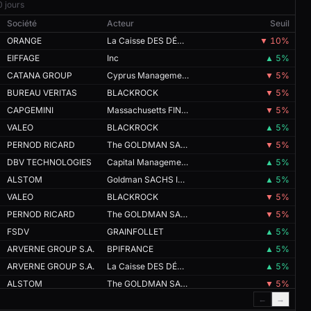
0 jours
Société
Acteur
Seuil
ORANGE
La Caisse DES DÉPÔTS ET CONSIGNATIONS
▼ 10%
EIFFAGE
Inc
▲ 5%
CATANA GROUP
Cyprus Management Limited PPF
▼ 5%
BUREAU VERITAS
BLACKROCK
▼ 5%
CAPGEMINI
Massachusetts FINANCIAL SERVICES COMPANY
▼ 5%
VALEO
BLACKROCK
▲ 5%
PERNOD RICARD
The GOLDMAN SACHS GROUP
▼ 5%
DBV TECHNOLOGIES
Capital Management RA
▲ 5%
ALSTOM
Goldman SACHS INTERNATIONAL
▲ 5%
VALEO
BLACKROCK
▼ 5%
PERNOD RICARD
The GOLDMAN SACHS GROUP
▼ 5%
FSDV
GRAINFOLLET
▲ 5%
ARVERNE GROUP S.A.
BPIFRANCE
▲ 5%
ARVERNE GROUP S.A.
La Caisse DES DÉPÔTS ET CONSIGNATIONS
▲ 5%
ALSTOM
The GOLDMAN SACHS GROUP
▼ 5%
←
→