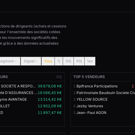
ctions de dirigeants (achats et cessions
 pour l'ensemble des sociétés cotées
 les mouvements significatifs des
hé grâce à des données actualisées
Segment
Signal
Tous
7j
30j
90j
1an
EURS
30j
TOP 5 VENDEURS
DELFIN SARL SOCIETE A RESPONSABILITE LIMITEE,
39 878,08 K€
1.
Bpifrance Participations
1
Smabtp Société D'ASSURANCES MUTUELLES
18 066,40 K€
2.
nyme AVANTAGE
13 314,42 K€
3.
YELLOW SOURCE
OLLET
12 902,09 K€
4.
Jezby Ventures
ED
11 897,47 K€
5.
Jean-Paul AGON