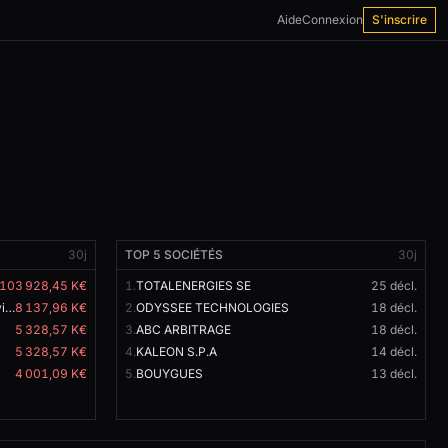
Aide
Connexion
S'inscrire
30j
TOP 5 SOCIÉTÉS
30j
 103 928,45 K€
1.
TOTALENERGIES SE
25 décl.
Patrimoniale Baudouin Societe Civile SOCIETE
8 137,96 K€
2.
ODYSSEE TECHNOLOGIES
18 décl.
5 328,57 K€
3.
ABC ARBITRAGE
18 décl.
5 328,57 K€
4.
KALEON S.P.A
14 décl.
4 001,09 K€
5.
BOUYGUES
13 décl.